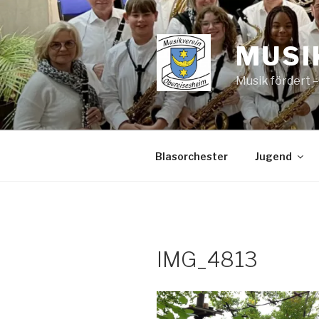
Zum
Inhalt
springen
MUSI
Musik fördert 
Blasorchester
Jugend
IMG_4813