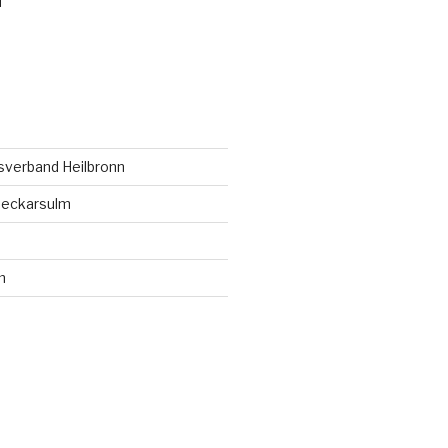
N
sverband Heilbronn
Neckarsulm
m