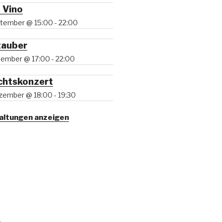
 Vino
eptember @ 15:00
-
22:00
zauber
ovember @ 17:00
-
22:00
chtskonzert
ezember @ 18:00
-
19:30
taltungen anzeigen
m