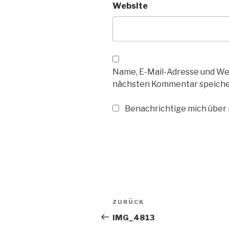
Website
Name, E-Mail-Adresse und We
nächsten Kommentar speiche
Benachrichtige mich über n
Beitragsnavigation
Vorheriger
ZURÜCK
Beitrag
IMG_4813