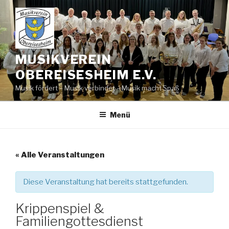
Zum
Inhalt
springen
MUSIKVEREIN
OBEREISESHEIM E.V.
Musik fördert – Musik verbindet – Musik macht Spaß
Menü
« Alle Veranstaltungen
Diese Veranstaltung hat bereits stattgefunden.
Krippenspiel &
Familiengottesdienst