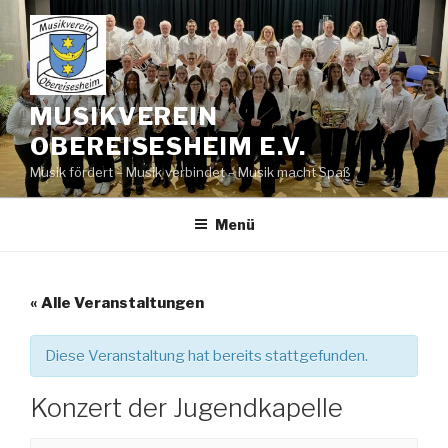
Zum
Inhalt
springen
MUSIKVEREIN
OBEREISESHEIM E.V.
Musik fördert – Musik verbindet – Musik macht Spaß
Menü
« Alle Veranstaltungen
Diese Veranstaltung hat bereits stattgefunden.
Konzert der Jugendkapelle